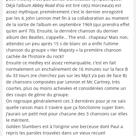
Déjà l’album
Abbey Road
d’où est tiré ce(s) morceau(x) est
assez mythique, premièrement c’est le dernier enregistré
par les 4, John Lennon met fin à sa collaboration au moment
de la sortie de l’album en septembre 1969 (qui prendra effet
qu’en avril 70). Ensuite, la dernière chanson du dernier
album des Beatles, s’appelle… The end.. chapeau! Mais non,
attendez un peu après 15 s de blanc on a enfin l’ultime
chanson du groupe « Her Majesty » la première chanson
cachée de l’histoire du rock!!
Ensuite ce medley est assez remarquable, c’est en fait
normalement un enchaînement de 16 minutes sur la face B
du 33 tours (ne cherchez pas sur les Mp3 y’a pas de face B)
de chansons composées par Lennon et Mc Cartney, très
courtes, plus ou moins achevées et considérées comme un
des coups de génie du groupe.
On regroupe généralement ces 3 dernières pour je ne sais
quelle raison mais il s’avère que ça fonctionne super bien.
J’aurais un petit mot pour chacune des 3 chansons car elles
le méritent.
Golden Slumbers est à l’origine une berceuse dont Paul a
repris les paroles trouvées dans un vieux recueil