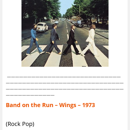
————————————————————————————
—————————————————————————————
—————————————————————————————
————————————
Band on the Run – Wings – 1973
(Rock Pop)