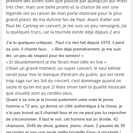
prendre des billets bien que poussé par quelqu’un qui m’est
très cher, mais une belle promo et la chance de voir une
légende ont eu raison de mon porte-monnaie pour le plus
grand plaisir de ma dulciné fan de Paul. Avant d’aller voir
Paul Mc Cartney en concert, je me suis un peu renseigné, j’ai
lu quelques trucs, car la tournée existe déjà depuis 2 ans
J’ai lu quelques critiques : Paul n’a rien fait depuis 1970, il perd
sa voix, il chante faux… « Bon déjà premièrement, je me suis
dis, un peu de respect pour les seniors! »
« Et deuxièmement je me ferais mon idée en live »
C’était un grand moment, un super concert, le seul bémol
serait pour moi le manque d’entrain du public qui est resté
trop sage sur les 3/4 du concert, c’est dommage quand on
saute et qu’on est que 2! Mais sinon tant la qualité musicale
que visuelle sont au rendez-vous.
Quant à sa voix je la trouve justement usée mais le jeune
homme a 72 ans, ça donne un côté authentique à la chose, je
n’ai pas trouvé qu’il chantait faux et on ne peut pas lui reprocher
de s’économiser. Il faut le voir, cet homme est un droïde, 41
chansons, 2h45 de show, guitare, piano, chant, 2 pauses de 30
secondes et pas une seule petite bouteille d’eau à proximité !