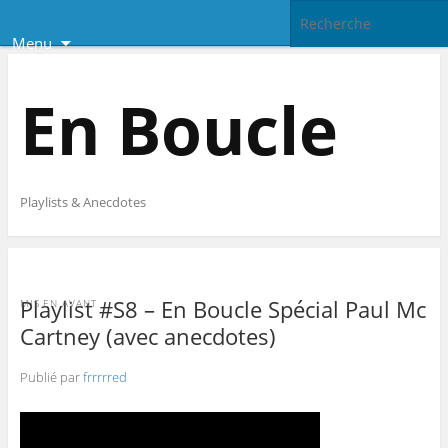
Menu
En Boucle
Playlists & Anecdotes
Playlist #S8 – En Boucle Spécial Paul Mc
MIS EN AVANT
Cartney (avec anecdotes)
Publié par
frrrrred