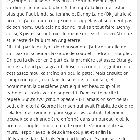
le groupe à cause de tensions et certainement d’ego
surdimensionné du taulier. Si bien qu’à la fin il ne restait
plus que Paul, Linda sa femme et Denny Laine (Ok j’ai triché
pour lui j’ai relu un truc, je ne me rappelais absolument pas
de son nom). Qu’à cela ne tienne Paul sait tout faire, Denny
aussi, 3 pistes seront tout de même enregistrées en Afrique
et le reste de l’album en Angleterre.
Elle fait partie du type de chanson que j’adore car elle ne
suit pas un schéma classique de couplet – refrain – couplet.
On peu la diviser en 3 parties, la première est assez étrange,
on ne s’attend pas à grand chose, on a une jolie guitare mais
c’est assez mou, ça traîne un peu la patte. Mais ensuite on
comprend que ça va dans le sens de la chanson, et
notamment, la deuxième partie qui est beaucoup plus
rythmée et rock avec un super riff. Dans cette partie il
répète »
If we ever get out of here
» (Si jamais on sort de là)
petit clin d’œil à George Harrison qui avait l’habitude de dire
cela lors des réunions pour signer les contrats tellement il
trouvait cela chiant d’être enfermé dans un bureau, d’où le
premier couplet mou où tout le monde s’ennuie entre 4
murs, l’espoir avec le deuxième couplet et enfin la
délivrance dans la troisième partie où après une série de