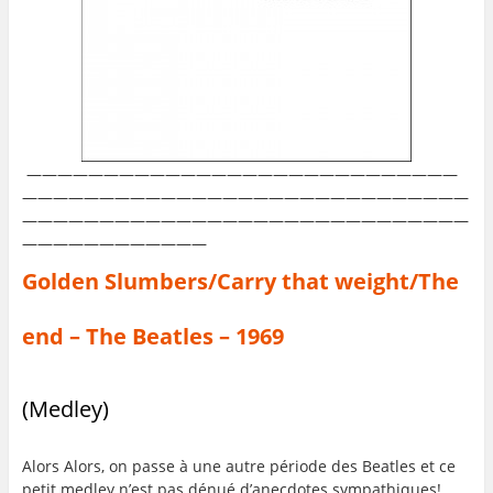
————————————————————————————
—————————————————————————————
—————————————————————————————
————————————
Golden Slumbers/Carry that weight/The
end – The Beatles – 1969
(Medley)
Alors Alors, on passe à une autre période des Beatles et ce
petit medley n’est pas dénué d’anecdotes sympathiques!