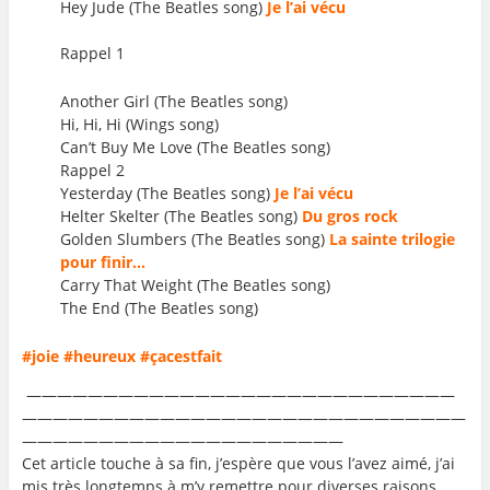
Hey Jude (The Beatles song)
Je l’ai vécu
Rappel 1
Another Girl (The Beatles song)
Hi, Hi, Hi (Wings song)
Can’t Buy Me Love (The Beatles song)
Rappel 2
Yesterday (The Beatles song)
Je l’ai vécu
Helter Skelter (The Beatles song)
Du gros rock
Golden Slumbers (The Beatles song)
La sainte trilogie
pour finir…
Carry That Weight (The Beatles song)
The End (The Beatles song)
#joie #heureux #çacestfait
————————————————————————————
—————————————————————————————
—————————————————————
Cet article touche à sa fin, j’espère que vous l’avez aimé, j’ai
mis très longtemps à m’y remettre pour diverses raisons