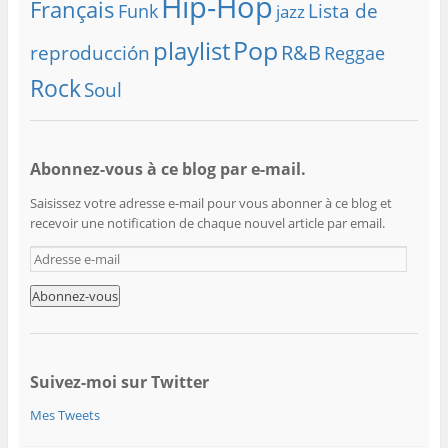
Hip-Hop
Français
Lista de
Funk
jazz
playlist
Pop
R&B
reproducción
Reggae
Rock
Soul
Abonnez-vous à ce blog par e-mail.
Saisissez votre adresse e-mail pour vous abonner à ce blog et
recevoir une notification de chaque nouvel article par email.
A
d
r
e
s
s
e
Suivez-moi sur Twitter
e
Mes Tweets
-
m