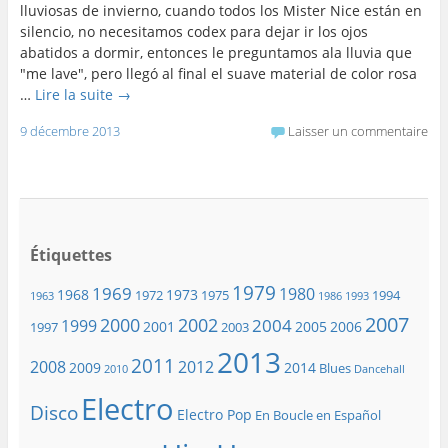
lluviosas de invierno, cuando todos los Mister Nice están en
silencio, no necesitamos codex para dejar ir los ojos
abatidos a dormir, entonces le preguntamos ala lluvia que
"me lave", pero llegó al final el suave material de color rosa
…
Lire la suite
→
9 décembre 2013
Laisser un commentaire
Étiquettes
1979
1969
1980
1968
1973
1972
1975
1994
1963
1986
1993
2007
2000
2002
2004
1999
2001
2005
2006
1997
2003
2013
2011
2008
2012
2009
2014
Blues
2010
Dancehall
Electro
Disco
Electro Pop
En Boucle en Español