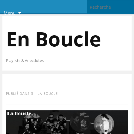
Menu
En Boucle
Playlists & Anecdotes
PUBLIÉ DANS
3 – LA BOUCLE