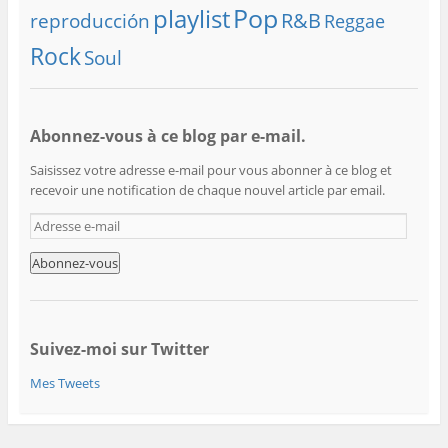
playlist
Pop
R&B
reproducción
Reggae
Rock
Soul
Abonnez-vous à ce blog par e-mail.
Saisissez votre adresse e-mail pour vous abonner à ce blog et
recevoir une notification de chaque nouvel article par email.
A
d
r
e
s
s
e
Suivez-moi sur Twitter
e
Mes Tweets
-
m
a
i