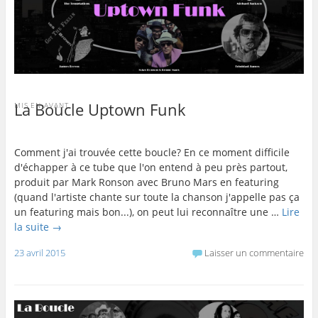
La Boucle Uptown Funk
MIS EN AVANT
Comment j'ai trouvée cette boucle? En ce moment difficile
d'échapper à ce tube que l'on entend à peu près partout,
produit par Mark Ronson avec Bruno Mars en featuring
(quand l'artiste chante sur toute la chanson j'appelle pas ça
un featuring mais bon...), on peut lui reconnaître une …
Lire
la suite
→
23 avril 2015
Laisser un commentaire