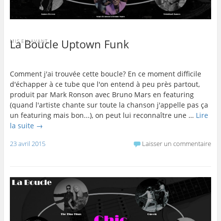
La Boucle Uptown Funk
MIS EN AVANT
Comment j'ai trouvée cette boucle? En ce moment difficile
d'échapper à ce tube que l'on entend à peu près partout,
produit par Mark Ronson avec Bruno Mars en featuring
(quand l'artiste chante sur toute la chanson j'appelle pas ça
un featuring mais bon...), on peut lui reconnaître une …
Lire
la suite
→
23 avril 2015
Laisser un commentaire