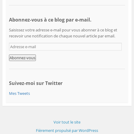
Abonnez-vous à ce blog par e-mail.
Saisissez votre adresse e-mail pour vous abonner à ce blog et
recevoir une notification de chaque nouvel article par email.
A
d
r
e
s
s
e
Suivez-moi sur Twitter
e
Mes Tweets
-
m
a
i
l
Voir tout le site
Fièrement propulsé par WordPress