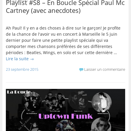
Playlist #S8 – En Boucle Spécial Paul Mc
MIS EN AVANT
Cartney (avec anecdotes)
Ah Paul! Il y en a des choses à dire sur le garçon! Je profite
de la chance de l'avoir vu en concert à Marseille le 5 juin
dernier pour faire une petite playlist spéciale qui va
comporter mes chansons préférées de ses différentes
périodes : Beatles, Wings, en solo et sur cette dernière …
Lire la suite
→
23 septembre 2015
Laisser un commentaire