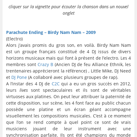
cliquer sur la vignette pour écouter la chanson dans un nouvel
onglet
…
…
Parachute Ending – Birdy Nam Nam – 2009
(Electro)
Alors j’avais promis du gros son, en voilà. Birdy Nam Nam
est un groupe français constitué de 4 DJ issus de divers
horizons musicaux mais qui font à présent de l’electro. Les 4
membres sont
Crazy B
(Ancien DJ de feu Alliance Ethnik, les
trentenaires apprécieront la référence) , Little Mike, DJ Need
et
DJ Pone
(A collaboré avec plusieurs groupes de rap).
A l’instar des 4 DJ de
C2C
qui a eu un gros succès en 2012,
leurs
lives
sont spectaculaires et ils sont de véritables
virtuoses aux platines. On peut leur attribuer la paternité de
cette disposition, sur scène, les 4 font face au public chacun
possède une platine et un écran géant accompagne
visuellement les compositions musicales. C’est à ce moment
que l’on se rend compte à quel point ce sont de vrais
musiciens jouant de leur instrument avec une
synchronisation parfaite. Ils ont été champions du monde