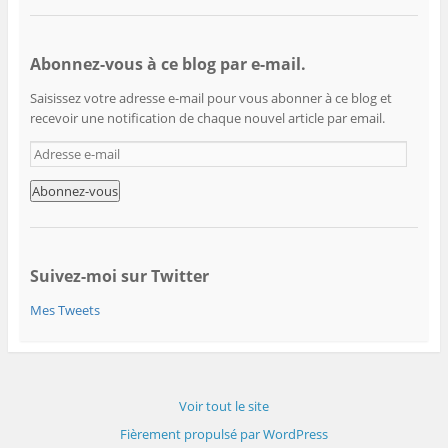
Abonnez-vous à ce blog par e-mail.
Saisissez votre adresse e-mail pour vous abonner à ce blog et
recevoir une notification de chaque nouvel article par email.
A
d
r
e
s
s
e
Suivez-moi sur Twitter
e
Mes Tweets
-
m
a
i
l
Voir tout le site
Fièrement propulsé par WordPress