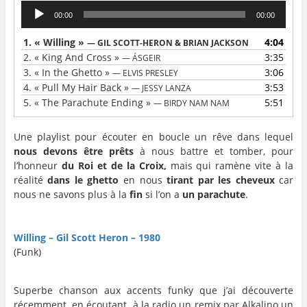
Lecteur
00:00
00:00
audio
1.
« Willing »
4:04
— GIL SCOTT-HERON & BRIAN JACKSON
2.
« King And Cross »
3:35
— ÁSGEIR
3.
« In the Ghetto »
3:06
— ELVIS PRESLEY
4.
« Pull My Hair Back »
3:53
— JESSY LANZA
5.
« The Parachute Ending »
5:51
— BIRDY NAM NAM
Une playlist pour écouter en boucle un rêve dans lequel
nous devons être prêts
à nous battre et tomber, pour
l’honneur
du Roi et de la Croix,
mais qui ramène vite à la
réalité
dans le ghetto
en nous
tirant par les cheveux
car
nous ne savons plus à la
fin
si l’on a
un parachute
.
…
…
Willing – Gil Scott Heron – 1980
(Funk)
…
Superbe chanson aux accents funky que j’ai découverte
récemment en écoutant à la radio un remix par Alkalino un