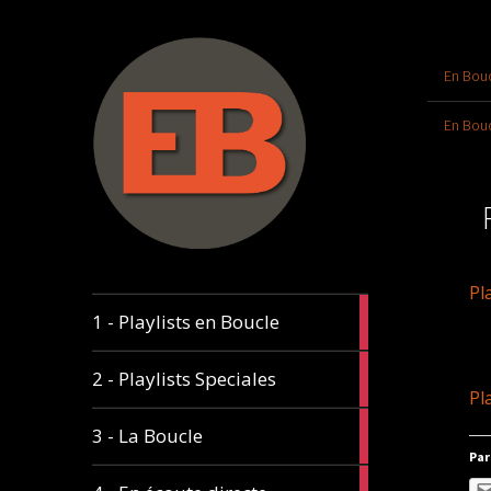
En Bouc
En Bouc
Pl
17
1 - Playlists en Boucle
articles
8
2 - Playlists Speciales
articles
Pl
5
3 - La Boucle
articles
Par
16