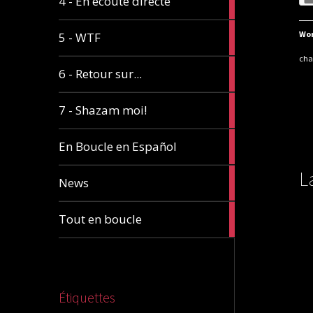
4 - En écoute directe
articles
12
Wor
5 - WTF
articles
ch
2
6 - Retour sur...
articles
3
7 - Shazam moi!
articles
19
En Boucle en Español
articles
L
4
News
articles
1
Tout en boucle
article
Étiquettes