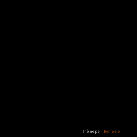
Thème par
ThemeIsle
.