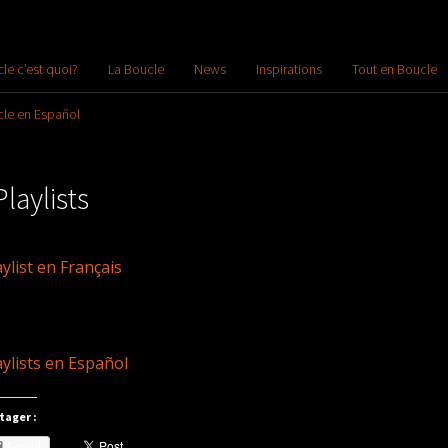
le c’est quoi?
La Boucle
News
Inspirations
Tout en Boucle
le en Español
Playlists
aylist en Français
aylists en Español
tager :
E-mail