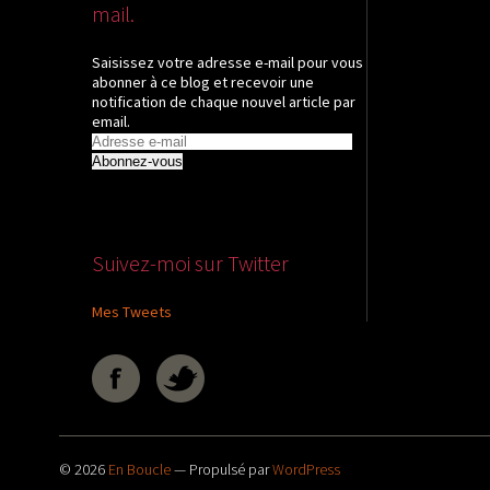
mail.
Saisissez votre adresse e-mail pour vous
abonner à ce blog et recevoir une
notification de chaque nouvel article par
email.
Adresse
e-
mail
Suivez-moi sur Twitter
Mes Tweets
© 2026
En Boucle
— Propulsé par
WordPress