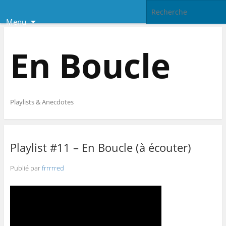
Menu
En Boucle
Playlists & Anecdotes
Playlist #11 – En Boucle (à écouter)
Publié par
frrrrred