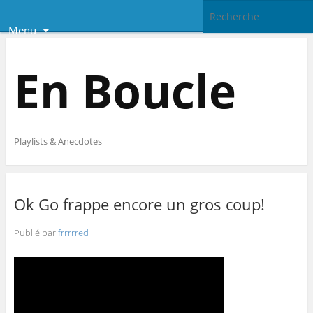
Menu
En Boucle
Playlists & Anecdotes
Ok Go frappe encore un gros coup!
Publié par
frrrrred