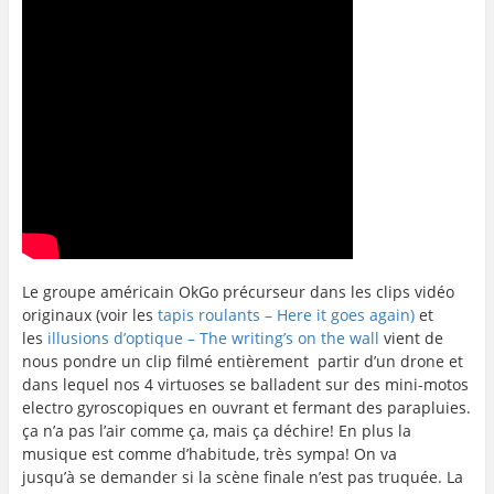
Le groupe américain OkGo précurseur dans les clips vidéo
originaux (voir les
tapis roulants – Here it goes again)
et
les
illusions d’optique – The writing’s on the wall
vient de
nous pondre un clip filmé entièrement partir d’un drone et
dans lequel nos 4 virtuoses se balladent sur des mini-motos
electro gyroscopiques en ouvrant et fermant des parapluies.
ça n’a pas l’air comme ça, mais ça déchire! En plus la
musique est comme d’habitude, très sympa! On va
jusqu’à se demander si la scène finale n’est pas truquée. La