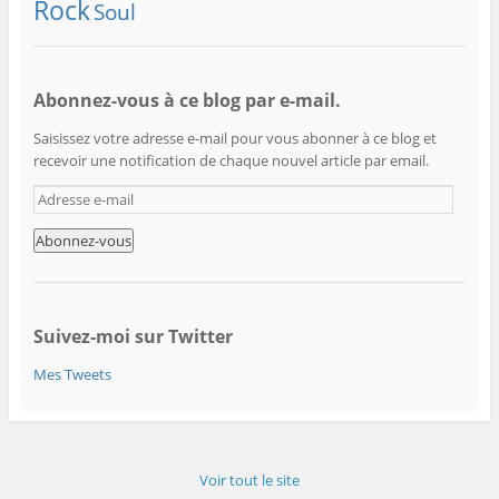
Rock
Soul
Abonnez-vous à ce blog par e-mail.
Saisissez votre adresse e-mail pour vous abonner à ce blog et
recevoir une notification de chaque nouvel article par email.
A
d
r
e
s
s
e
Suivez-moi sur Twitter
e
Mes Tweets
-
m
a
i
l
Voir tout le site