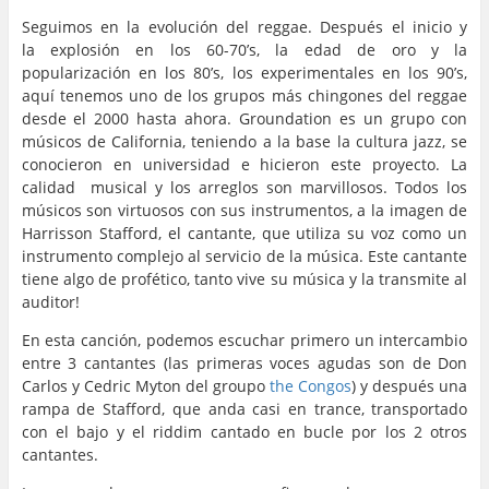
Seguimos en la evolución del reggae. Después el inicio y
la explosión en los 60-70’s, la edad de oro y la
popularización en los 80’s, los experimentales en los 90’s,
aqu
í
tenemos uno de los
grupos
más
chingones del reggae
desde el 2000 hasta ahora. Groundation es un grupo con
músicos de California, teniendo a la base la cultura jazz, se
conocieron en universidad e hicieron este proyecto. La
calidad musical y los arreglos son marvillosos. Todos los
músicos son virtuosos con sus instrumentos, a la imagen de
Harrisson Stafford, el cantante, que utiliza su voz como un
instrumento complejo al servicio de la música. Este cantante
tiene algo de profético, tanto vive su música y la transmite al
auditor!
En esta canción, podemos escuchar primero un intercambio
entre 3 cantantes (las primeras voces agudas son de Don
Carlos y Cedric Myton del groupo
the Congos
) y después una
rampa de Stafford, que anda casi en trance, transportado
con el bajo y el riddim cantado en bucle por los 2 otros
cantantes.