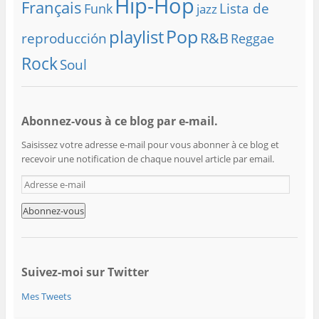
Hip-Hop
Français
Lista de
Funk
jazz
playlist
Pop
R&B
reproducción
Reggae
Rock
Soul
Abonnez-vous à ce blog par e-mail.
Saisissez votre adresse e-mail pour vous abonner à ce blog et
recevoir une notification de chaque nouvel article par email.
A
d
r
e
s
s
e
Suivez-moi sur Twitter
e
Mes Tweets
-
m