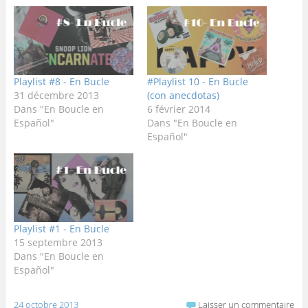
Playlist #8 - En Bucle
#Playlist 10 - En Bucle
31 décembre 2013
(con anecdotas)
Dans "En Boucle en
6 février 2014
Español"
Dans "En Boucle en
Español"
Playlist #1 - En Bucle
15 septembre 2013
Dans "En Boucle en
Español"
24 octobre 2013
Laisser un commentaire