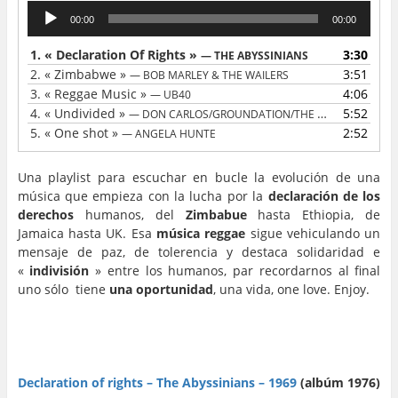
Lecteur
00:00
00:00
audio
1.
« Declaration Of Rights »
3:30
— THE ABYSSINIANS
2.
« Zimbabwe »
3:51
— BOB MARLEY & THE WAILERS
3.
« Reggae Music »
4:06
— UB40
4.
« Undivided »
5:52
— DON CARLOS/GROUNDATION/THE CONGOS
5.
« One shot »
2:52
— ANGELA HUNTE
Una playlist para escuchar en bucle la evolución de una
música que empieza con la lucha por la
declaración de los
derechos
humanos, del
Zimbabue
hasta Ethiopia, de
Jamaica hasta UK. Esa
música reggae
sigue vehiculando un
mensaje de paz, de tolerencia y destaca solidaridad e
«
indivisión
» entre los humanos, par recordarnos al final
uno sólo tiene
una oportunidad
, una vida, one love. Enjoy.
…
…
Declaration of rights – The Abyssinians – 1969
(albúm 1976)