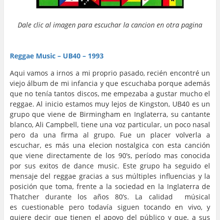
Dale clic al imagen para escuchar la cancion en otra pagina
…
…
Reggae Music – UB40 – 1993
Aqui vamos a irnos a mi proprio pasado, recién encontré un
viejo
á
lbum de mi infancia y que escuchaba porque adem
ás
que n
o ten
í
a tantos discos, me empezaba a gustar mucho el
reggae. Al inicio estamos muy lejos de Kingston, UB40 es un
grupo que viene de Birmingham en Inglaterra, su cantante
blanco, Ali Campbell, tiene una voz particular, un poco nasal
pero da una firma al grupo. Fue un placer volverla a
escuchar, es más una elecion nostalgica con esta canción
que viene directamente de los 90’s, período mas conocida
por sus exitos de dance music. Este grupo ha seguido el
mensaje del reggae gracias a sus m
últiples
influencias y la
posici
ó
n que toma, frente a la sociedad en la Inglaterra de
Thatcher durante los años 80’s. La calidad músical
es cuestionable pero todavía siguen tocando en vivo, y
quiere decir que tienen el apoyo del p
ú
blico y que, a sus