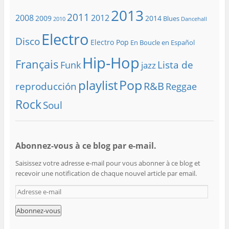
2013
2011
2008
2012
2009
2014
Blues
2010
Dancehall
Electro
Disco
Electro Pop
En Boucle en Español
Hip-Hop
Français
Lista de
Funk
jazz
playlist
Pop
R&B
reproducción
Reggae
Rock
Soul
Abonnez-vous à ce blog par e-mail.
Saisissez votre adresse e-mail pour vous abonner à ce blog et
recevoir une notification de chaque nouvel article par email.
A
d
r
e