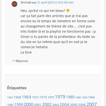
frrrrred
sur
21 avril 2015 à 10 h 05 min
Heu..qu’est ce qui est beau?
car ça fait parti des articles que je n’ai pas
encore eu le temps de remettre en forme suite
au changement de thème de site… , c’est pas
très lisible là et la playlist ne fonctionne pas :-p
Sinon si tu parles de la profondeur du texte ou
du site en lui même quoi qu’il en soit je te
remercie hehehe
La bise
Réponse
Étiquettes
1979
1969
1980
1968
1973
1972
1975
1994
1963
1986
1993
2007
2000
2002
2004
1999
2001
2005
2006
1997
2003