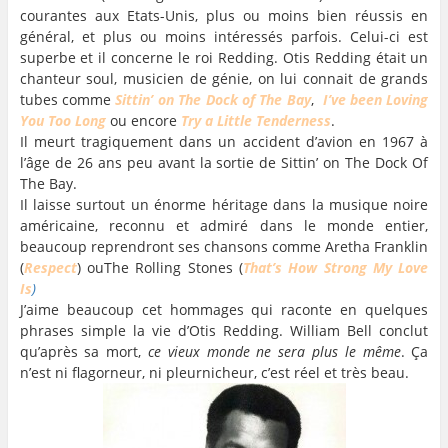
courantes aux Etats-Unis, plus ou moins bien réussis en
général, et plus ou moins intéressés parfois. Celui-ci est
superbe et il concerne le roi Redding. Otis Redding était un
chanteur soul, musicien de génie, on lui connait de grands
tubes comme
Sittin’ on The Dock of The Bay
,
I’ve been Loving
You Too Long
ou encore
Try a Little Tenderness
.
Il meurt tragiquement dans un accident d’avion en 1967 à
l’âge de 26 ans peu avant la sortie de Sittin’ on The Dock Of
The Bay.
Il laisse surtout un énorme héritage dans la musique noire
américaine, reconnu et admiré dans le monde entier,
beaucoup reprendront ses chansons comme Aretha Franklin
(
Respect
) ouThe Rolling Stones (
That’s
How Strong My Love
Is
)
J’aime beaucoup cet hommages qui raconte en quelques
phrases simple la vie d’Otis Redding. William Bell conclut
qu’après sa mort,
ce vieux monde ne sera plus le même
. Ça
n’est ni flagorneur, ni pleurnicheur, c’est réel et très beau.