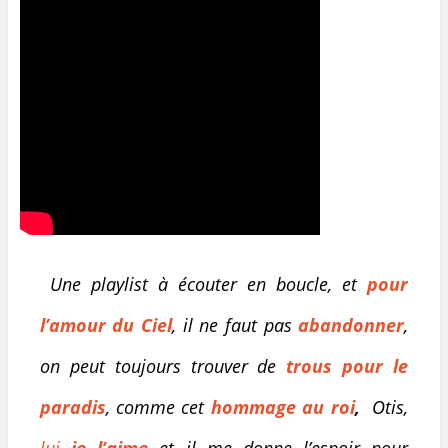
Une playlist à écouter en boucle, et
pour
l’amour du Ciel
, il ne faut pas
abandonner
,
on peut toujours trouver de
trous pour le
paradis
, comme cet
hommage au roi
,
Otis,
lui
je l’aime
et il me donne l’espoir pour