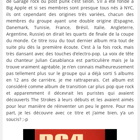
de Garage rock ou post punk c’est selon. S’il a été fondé à
Big Apple et si ses membres sont presque tous nés à NYC,
ils ont cependant des origines très variées, chacun des
membres du groupe ayant une double origine (Espagne,
Danemark, Tunisie, France, Brésil, Italie, Angleterre,
Argentine, Russie) on dirait les quarts de finale de la coupe
du monde. Ce titre issu du tout dernier album m’a tout de
suite plu dès la première écoute. C’est à la fois rock, mais
très dansant avec des touches d’electro-pop. La voix de tête
du chanteur Julian Casablanca est particulière mais je la
trouve vraiment agréable. Je n’en connais malheureusement
pas tellement plus sur le groupe qui a déjà sorti 5 albums
en 12 ans de carrière, je me rattraperais. Cet album est
considéré comme album de transition car plus pop que rock
et apparemment il décevrait les puristes qui avaient
découverts The Strokes à leurs débuts et les avaient aimés
pour leur manière de réinventer un peu le genre. Pour ma
part, je les découvre avec ce titre et j’aime bien, y’a un
soucis? ;-p