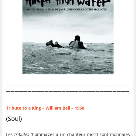
—————————————————————————————
—————————————————————————————
————————————————————
Tribute to a King – William Bell – 1968
(Soul)
Les
tributes
(hommages à un chanteur mort) sont monnaies