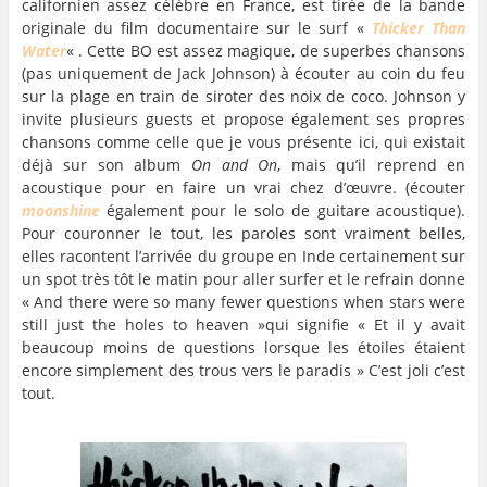
californien assez célèbre en France, est tirée de la bande
originale du film documentaire sur le surf «
Thicker Than
Water
« . Cette BO est assez magique, de superbes chansons
(pas uniquement de Jack Johnson) à écouter au coin du feu
sur la plage en train de siroter des noix de coco. Johnson y
invite plusieurs guests et propose également ses propres
chansons comme celle que je vous présente ici, qui existait
déjà sur son album
On and On
, mais qu’il reprend en
acoustique pour en faire un vrai chez d’œuvre. (écouter
moonshine
également pour le solo de guitare acoustique).
Pour couronner le tout, les paroles sont vraiment belles,
elles racontent l’arrivée du groupe en Inde certainement sur
un spot très tôt le matin pour aller surfer et le refrain donne
« And there were so many fewer questions when stars were
still just the holes to heaven »qui signifie « Et il y avait
beaucoup moins de questions lorsque les étoiles étaient
encore simplement des trous vers le paradis » C’est joli c’est
tout.