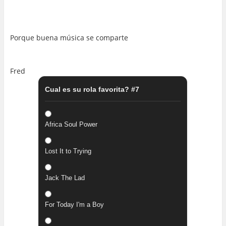
..
…
Porque buena música se comparte
…
Fred
Cual es su rola favorita? #7
Africa Soul Power
Lost It to Trying
Jack The Lad
For Today I'm a Boy