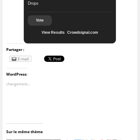
Drops
Vote
View Results
Crowdsignal.com
Partager :
E-mail
WordPress:
chargement…
Sur le même thème