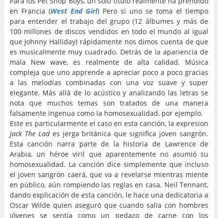
Para los Pet Shop Boys, un solo título realmente ha prendido
en Francia (
West End Girl
) Pero si uno se toma el tiempo
para entender el trabajo del grupo (12 álbumes y más de
100 millones de discos vendidos en todo el mundo al igual
que Johnny Halliday) rápidamente nos dimos cuenta de que
es musicalmente muy cuadrado. Detrás de la apariencia de
mala New wave, es realmente de alta calidad. Música
compleja que uno apprende a apreciar poco a poco gracias
a las melodías combinadas con una voz suave y super
elegante. Más allá de lo acústico y analizando las letras se
nota que muchos temas son tratados de una manera
falsamente ingenua como la homosexualidad, por ejemplo.
Este es particularmente el caso en esta canción, la expresion
Jack The Lad
es jerga británica que significa joven sangrón.
Esta canción narra parte de la historia de Lawrence de
Arabia, un héroe viril que aparentemente no asumió su
homosexualidad. La canción dice simplemente que incluso
el joven sangrón caerá, que va a revelarse mientras miente
en público, aún rompiendo las reglas en casa. Neil Tennant,
dando explicación de esta canción, le hace una dedicatoria a
Oscar Wilde quien aseguró que cuando salia con hombres
jóvenes se sentía como un pedazo de carne con los