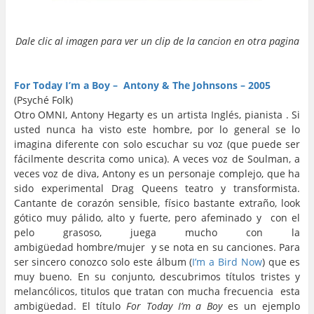
…
Dale clic al imagen para ver un clip de la cancion en otra pagina
…
…
For Today I’m a Boy – Antony & The Johnsons – 2005
(Psyché Folk)
Otro OMNI, Antony Hegarty es un artista Inglés, pianista . Si
usted nunca ha visto este hombre, por lo general se lo
imagina diferente con solo escuchar su voz (que puede ser
fácilmente descrita como unica). A veces voz de Soulman, a
veces voz de diva, Antony es un personaje complejo, que ha
sido experimental Drag Queens teatro y transformista.
Cantante de corazón sensible, físico bastante extraño, look
gótico muy pálido, alto y fuerte, pero afeminado y con el
pelo grasoso, juega mucho con la
ambigüedad hombre/mujer y se nota en su canciones. Para
ser sincero conozco solo este álbum (
I’m a Bird Now
) que es
muy bueno. En su conjunto, descubrimos títulos tristes y
melancólicos, titulos que tratan con mucha frecuencia esta
ambigüedad. El título
For Today I’m a Boy
es un ejemplo