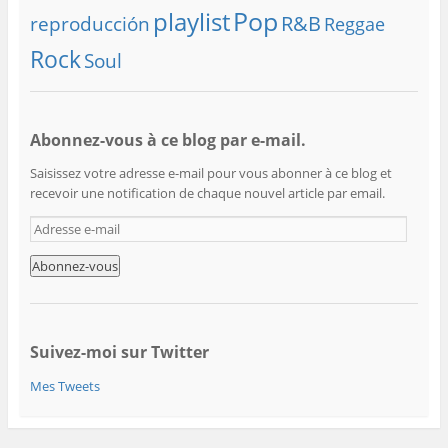
playlist
Pop
R&B
reproducción
Reggae
Rock
Soul
Abonnez-vous à ce blog par e-mail.
Saisissez votre adresse e-mail pour vous abonner à ce blog et
recevoir une notification de chaque nouvel article par email.
A
d
r
e
s
s
e
Suivez-moi sur Twitter
e
Mes Tweets
-
m
a
i