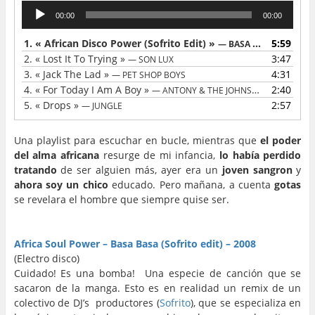
Lecteur
00:00
00:00
audio
1.
« African Disco Power (Sofrito Edit) »
5:59
— BASA BASA
2.
« Lost It To Trying »
3:47
— SON LUX
3.
« Jack The Lad »
4:31
— PET SHOP BOYS
4.
« For Today I Am A Boy »
2:40
— ANTONY & THE JOHNSONS
5.
« Drops »
2:57
— JUNGLE
Una playlist para escuchar en bucle, mientras que
el poder
del alma africana
resurge de mi infancia,
lo había perdido
tratando
de ser alguien más, ayer era un
joven sangron
y
ahora soy un chico
educado. Pero mañana, a cuenta
gotas
se revelara el hombre que siempre quise ser.
…
…
Africa Soul Power – Basa Basa (Sofrito edit) – 2008
(Electro disco)
Cuidado! Es una bomba! Una especie de canción que se
sacaron de la manga. Esto es en realidad un remix de un
colectivo de DJ’s productores (
Sofrito
), que se especializa en