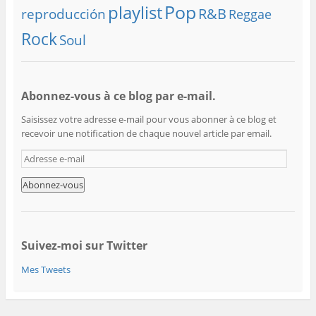
playlist
Pop
R&B
reproducción
Reggae
Rock
Soul
Abonnez-vous à ce blog par e-mail.
Saisissez votre adresse e-mail pour vous abonner à ce blog et
recevoir une notification de chaque nouvel article par email.
A
d
r
e
s
s
e
Suivez-moi sur Twitter
e
Mes Tweets
-
m
a
i