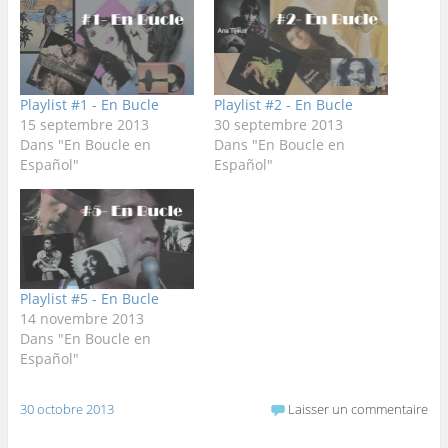
Playlist #1 - En Bucle
Playlist #2 - En Bucle
15 septembre 2013
30 septembre 2013
Dans "En Boucle en
Dans "En Boucle en
Español"
Español"
Playlist #5 - En Bucle
14 novembre 2013
Dans "En Boucle en
Español"
30 octobre 2013
Laisser un commentaire