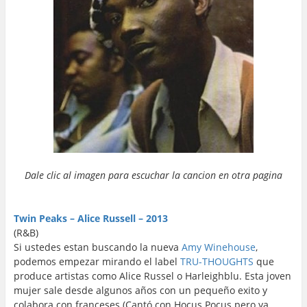
Dale clic al imagen para escuchar la cancion en otra pagina
…
…
Twin Peaks – Alice Russell – 2013
(R&B)
Si ustedes estan buscando la nueva
Amy Winehouse
,
podemos empezar mirando el label
TRU-THOUGHTS
que
produce artistas como Alice Russel o Harleighblu. Esta joven
mujer sale desde algunos años con un pequeño exito y
colabora con franceses (Cantó con Hocus Pocus pero ya