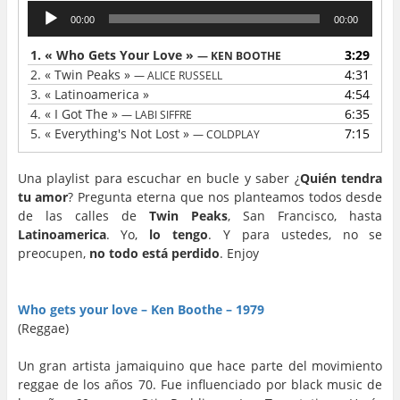
Lecteur
00:00
00:00
audio
1.
« Who Gets Your Love »
3:29
— KEN BOOTHE
2.
« Twin Peaks »
4:31
— ALICE RUSSELL
3.
« Latinoamerica »
4:54
4.
« I Got The »
6:35
— LABI SIFFRE
5.
« Everything's Not Lost »
7:15
— COLDPLAY
Una playlist para escuchar en bucle y saber
¿
Quién tendra
tu amor
? Pregunta eterna que nos planteamos todos desde
de las calles de
Twin Peaks
, San Francisco, hasta
Latinoamerica
. Yo,
lo tengo
. Y para ustedes, no se
preocupen,
no todo está perdido
. Enjoy
…
…
Who gets your love – Ken Boothe – 1979
(Reggae)
…
Un gran artista jamaiquino que hace parte del movimiento
reggae de los años 70. Fue influenciado por black music de