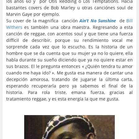
los años 60 y por Otis Redding o Los Temptations. Hacía
bastantes covers de Bob Marley u otras canciónes soul de
Marvin Gaye por ejemplo.
Su cover de la magnifica canción
Ain’t No Sunshine
de
Bill
Withers
es también una obra maestra. Regresando a esta
canción de reggae, con acentos soul y que tiene una fuerza
difficil de describir, porque su rendimiento vocal me
sorprende cada vez que lo escucho. Es la historia de un
hombre que se da cuenta que su mujer ya no lo quiere, ella
habla durante su sueño diciendo que ya no quiere estar en
sus brazos. El le pregunta entonces « ¿Quién tendra tu amor
cuando me haya ido? ». Me gusta esa manera de cantar una
decepción amorosa, tratando de jugarse la última carta,
esperando recuperarla pero ya sabemos el final de la
historia. Para rola triste, emana fuerza, gracias al
tratamiento reggae, y es esta energía la que me gusta.
…
..