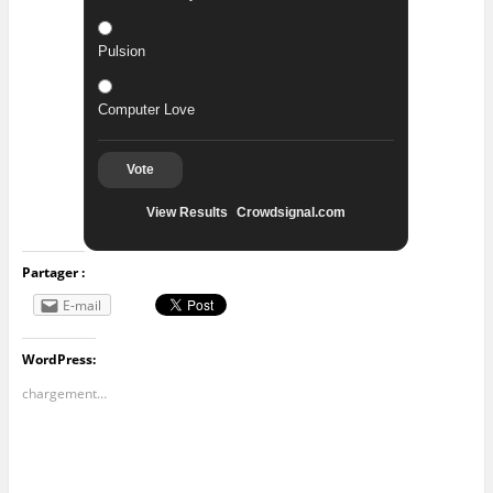
Pulsion
Computer Love
Vote
View Results
Crowdsignal.com
Partager :
E-mail
WordPress:
chargement…