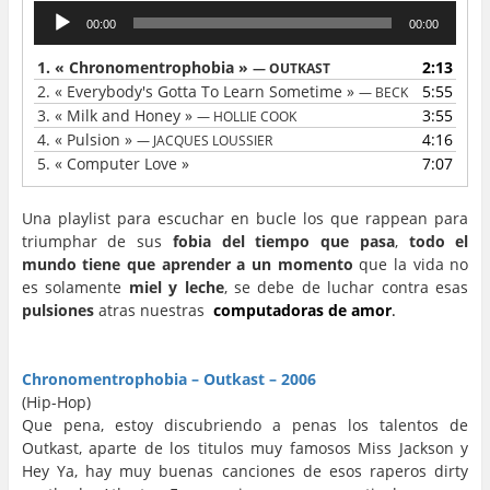
Lecteur
00:00
00:00
audio
1.
« Chronomentrophobia »
2:13
— OUTKAST
2.
« Everybody's Gotta To Learn Sometime »
5:55
— BECK
3.
« Milk and Honey »
3:55
— HOLLIE COOK
4.
« Pulsion »
4:16
— JACQUES LOUSSIER
5.
« Computer Love »
7:07
Una playlist para escuchar en bucle los que rappean para
triumphar de sus
fobia del tiempo que pasa
,
todo el
mundo tiene que aprender a un momento
que la vida no
es solamente
miel y leche
, se debe de luchar contra esas
pulsiones
atras nuestras
computadoras de amor
.
Enjoy.
…
…
Chronomentrophobia – Outkast – 2006
(Hip-Hop)
Que pena, estoy discubriendo a penas los talentos de
Outkast, aparte de los titulos muy famosos Miss Jackson y
Hey Ya, hay muy buenas canciones de esos raperos dirty