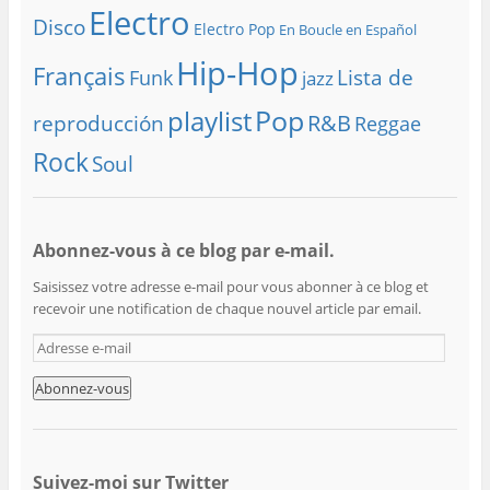
Electro
Disco
Electro Pop
En Boucle en Español
Hip-Hop
Français
Lista de
Funk
jazz
playlist
Pop
R&B
reproducción
Reggae
Rock
Soul
Abonnez-vous à ce blog par e-mail.
Saisissez votre adresse e-mail pour vous abonner à ce blog et
recevoir une notification de chaque nouvel article par email.
A
d
r
e
s
s
e
Suivez-moi sur Twitter